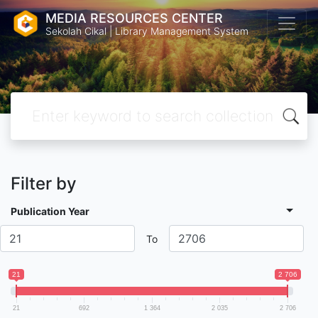
MEDIA RESOURCES CENTER
Sekolah Cikal | Library Management System
Filter by
Publication Year
To
21
2 706
21
692
1 364
2 035
2 706