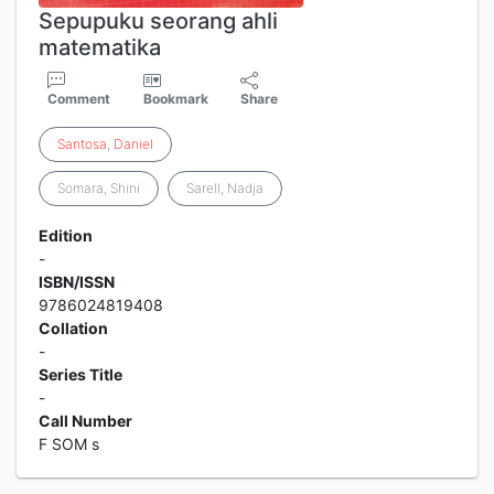
Sepupuku seorang ahli
matematika
Comment
Bookmark
Share
Santosa
,
Daniel
Somara, Shini
Sarell, Nadja
Edition
-
ISBN/ISSN
9786024819408
Collation
-
Series Title
-
Call Number
F SOM s