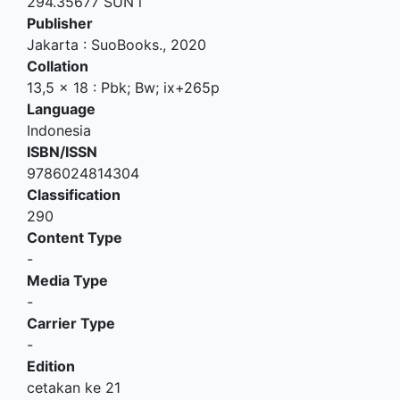
294.35677 SUN l
Publisher
Jakarta
:
SuoBooks
.,
2020
Collation
13,5 x 18 : Pbk; Bw; ix+265p
Language
Indonesia
ISBN/ISSN
9786024814304
Classification
290
Content Type
-
Media Type
-
Carrier Type
-
Edition
cetakan ke 21