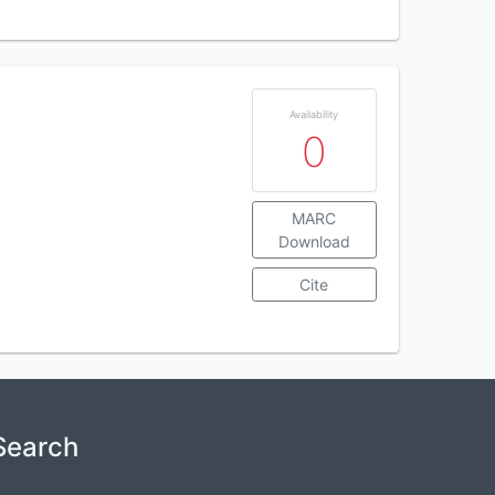
Availability
0
MARC
Download
Cite
Search