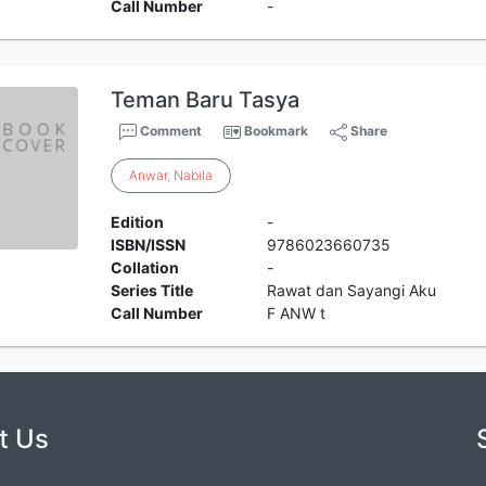
Call Number
-
Teman Baru Tasya
Comment
Bookmark
Share
Anwar
,
Nabila
Edition
-
ISBN/ISSN
9786023660735
Collation
-
Series Title
Rawat dan Sayangi Aku
Call Number
F ANW t
t Us