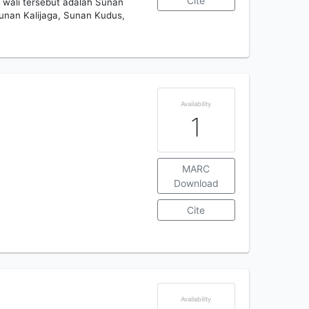
Cite
g wali tersebut adalah Sunan
unan Kalijaga, Sunan Kudus,
Availability
1
MARC
Download
Cite
Availability