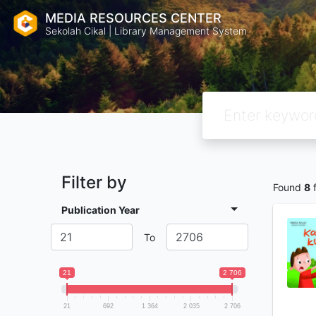
MEDIA RESOURCES CENTER
Sekolah Cikal | Library Management System
Filter by
Found
8
f
Publication Year
To
21
2 706
21
692
1 364
2 035
2 706