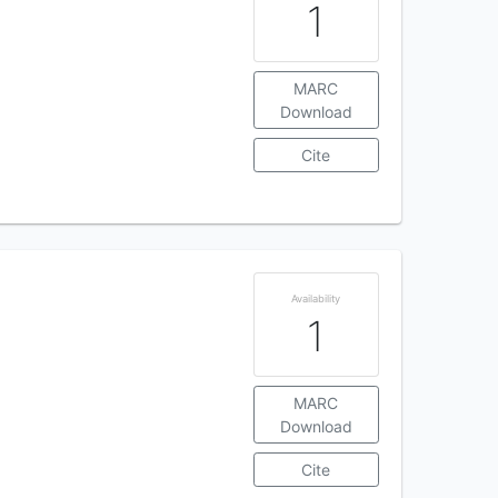
1
MARC
Download
Cite
Availability
1
MARC
Download
Cite