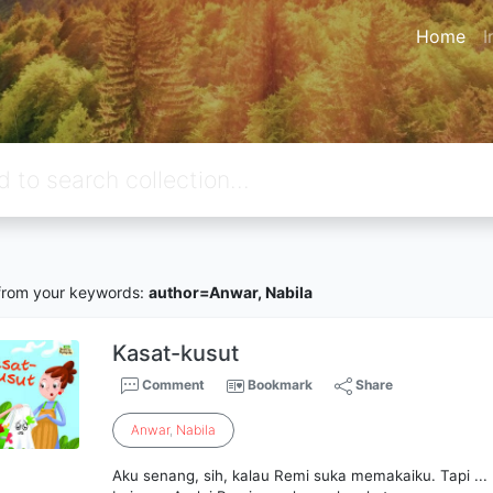
Home
I
rom your keywords:
author=Anwar, Nabila
Kasat-kusut
Comment
Bookmark
Share
Anwar
,
Nabila
Aku senang, sih, kalau Remi suka memakaiku. Tapi ... 