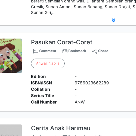
berarti Sembilan orang wali. Di antara Sembilan oran
Gresik, Sunan Ampel, Sunan Bonang, Sunan Drajat, S
Sunan Giri,…
Pasukan Corat-Coret
Comment
Bookmark
Share
Anwar
,
Nabila
Edition
-
ISBN/ISSN
9786023662289
Collation
-
Series Title
-
Call Number
ANW
Cerita Anak Harimau