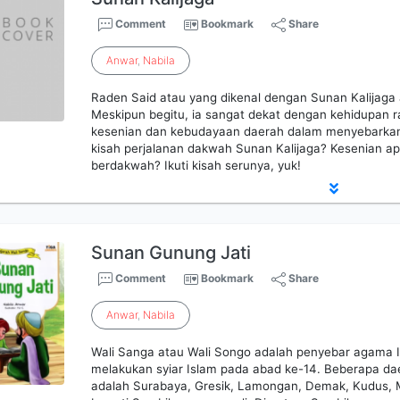
Comment
Bookmark
Share
Anwar
,
Nabila
Raden Said atau yang dikenal dengan Sunan Kalijaga 
Meskipun begitu, ia sangat dekat dengan kehidupan 
kesenian dan kebudayaan daerah dalam menyebarka
kisah perjalanan dakwah Sunan Kalijaga? Kesenian a
berdakwah? Ikuti kisah serunya, yuk!
Sunan Gunung Jati
Comment
Bookmark
Share
Anwar
,
Nabila
Wali Sanga atau Wali Songo adalah penyebar agama 
melakukan syiar Islam pada abad ke-14. Beberapa da
adalah Surabaya, Gresik, Lamongan, Demak, Kudus, M