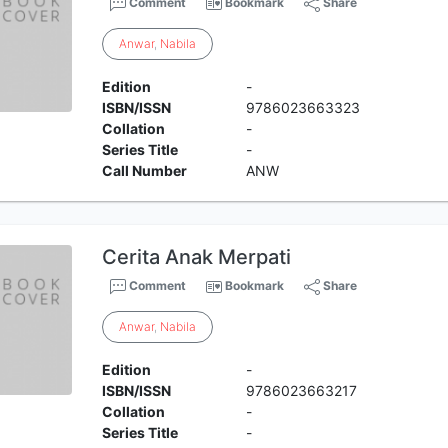
Comment
Bookmark
Share
Anwar
,
Nabila
Edition
-
ISBN/ISSN
9786023663323
Collation
-
Series Title
-
Call Number
ANW
Cerita Anak Merpati
Comment
Bookmark
Share
Anwar
,
Nabila
Edition
-
ISBN/ISSN
9786023663217
Collation
-
Series Title
-