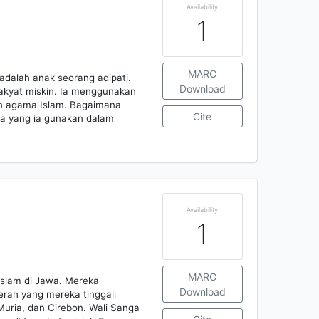
Availability
1
MARC
adalah anak seorang adipati.
Download
rakyat miskin. Ia menggunakan
n agama Islam. Bagaimana
Cite
pa yang ia gunakan dalam
Availability
1
MARC
Islam di Jawa. Mereka
Download
erah yang mereka tinggali
uria, dan Cirebon. Wali Sanga