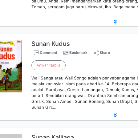
bajumu. Andai Remi mendengarkan kata orang-orang, t
Teman, seragam juga harus dirawat, lho. Bagaimana c
Sunan Kudus
Comment
Bookmark
Share
Anwar
,
Nabila
Wali Sanga atau Wali Songo adalah penyebar agama 
melakukan syiar Islam pada abad ke-14. Beberapa da
adalah Surabaya, Gresik, Lamongan, Demak, Kudus, M
berarti Sembilan orang wali. Di antara Sembilan oran
Gresik, Sunan Ampel, Sunan Bonang, Sunan Drajat, S
Sunan Giri,…
Sunan Kalijaga