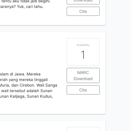
entu aku tidak jadi begini.
aranya? Yuk, cari tahu.
Cite
Availability
1
MARC
Islam di Jawa. Mereka
Download
erah yang mereka tinggali
uria, dan Cirebon. Wali Sanga
Cite
g wali tersebut adalah Sunan
unan Kalijaga, Sunan Kudus,