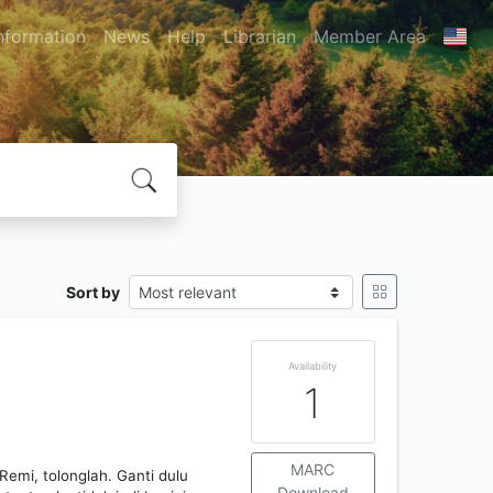
nformation
News
Help
Librarian
Member Area
Sort by
Availability
1
MARC
Remi, tolonglah. Ganti dulu
Download