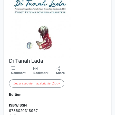
Di Tanah Lada
Comment
Bookmark
Share
Zezsyazeoviennazabrizkie
,
Ziggy
Edition
-
ISBN/ISSN
9786020318967