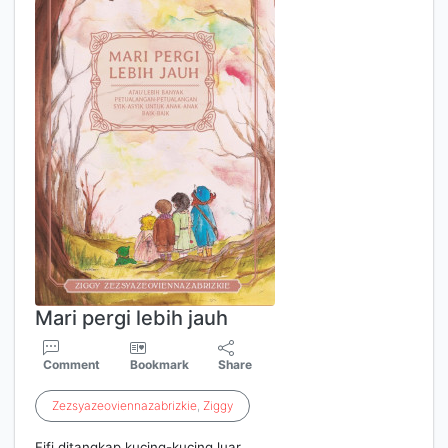
Mari pergi lebih jauh
Comment
Bookmark
Share
Zezsyazeoviennazabrizkie
,
Ziggy
Fifi ditangkap kucing-kucing luar