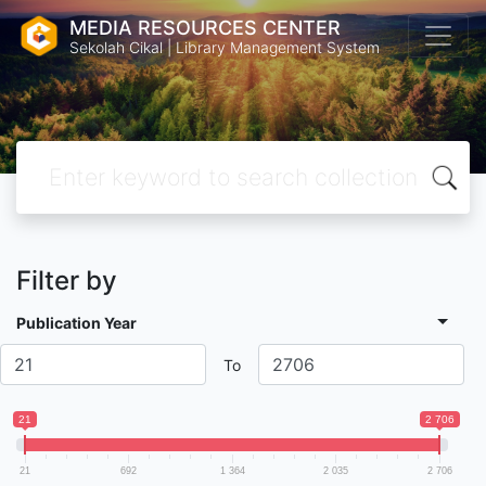
MEDIA RESOURCES CENTER
Sekolah Cikal | Library Management System
Filter by
Publication Year
To
21
2 706
21
692
1 364
2 035
2 706