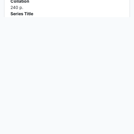
Collation
240 p.
Series Title
-
Call Number
ZEZ
1
2
Next
Last Page
MEDIA RESOURCES CENTER
Information
Services
Librarian