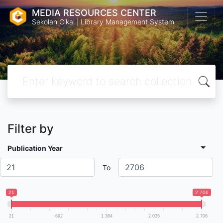
MEDIA RESOURCES CENTER
Sekolah Cikal | Library Management System
Filter by
Publication Year
To
21
2 706
21
692
1 364
2 035
2 706