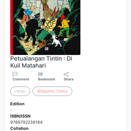
Petualangan Tintin : Di
Kuil Matahari
Comment
Bookmark
Share
Herge
Widjajanto
,
Donna
Edition
-
ISBN/ISSN
9789792239164
Collation