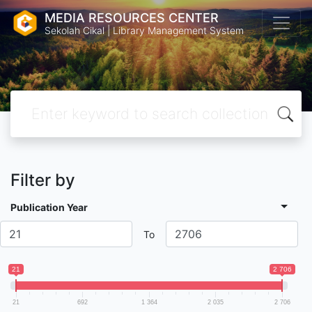
MEDIA RESOURCES CENTER
Sekolah Cikal | Library Management System
Filter by
Publication Year
To
21
2 706
21
692
1 364
2 035
2 706