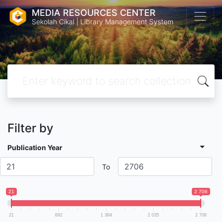
MEDIA RESOURCES CENTER
Sekolah Cikal | Library Management System
Filter by
Publication Year
To
21
2 706
21
692
1 364
2 035
2 706