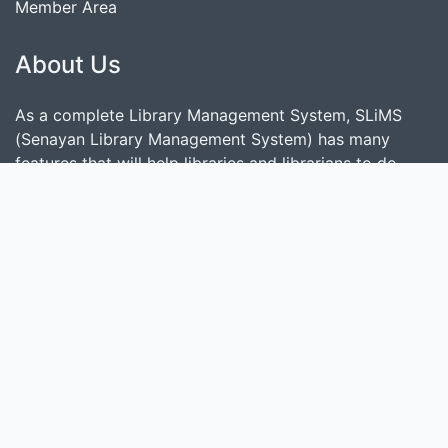
Member Area
About Us
As a complete Library Management System, SLiMS
(Senayan Library Management System) has many
features that will help libraries and librarians to do
their job easily and quickly. Follow
this link
to show
some features provided by SLiMS.
Search
start it by typing one or more keywords for title,
author or subject
Find Collection