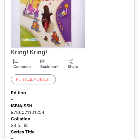
Kring! Kring!
Comment
Bookmark
Share
Pujiastuti
,
Nurhayati
Edition
-
ISBN/ISSN
9786021101254
Collation
28 p.; ill.
Series Title
-