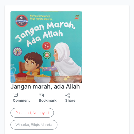
Jangan marah, ada Allah
Comment
Bookmark
Share
Pujiastuti
,
Nurhayati
Winarko, Bilqis Mareta