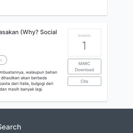
asakan (Why? Social
Availability
1
ho
MARC
Download
pembuatannya, walaupun bahan
dihasilkan akan berbeda
Cite
ta dari Italia, bulgogi dari
, dan masih banyak lagi.
Search