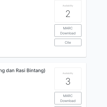
Availability
2
MARC
Download
Cite
ng dan Rasi Bintang)
Availability
3
MARC
Download