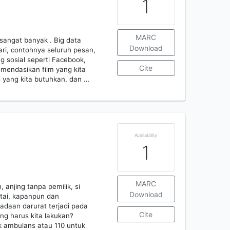
1
MARC
 sangat banyak . Big data
Download
ari, contohnya seluruh pesan,
g sosial seperti Facebook,
Cite
komendasikan film yang kita
 yang kita butuhkan, dan …
Availability
1
MARC
 anjing tanpa pemilik, si
Download
ntai, kapanpun dan
adaan darurat terjadi pada
Cite
ng harus kita lakukan?
 ambulans atau 110 untuk