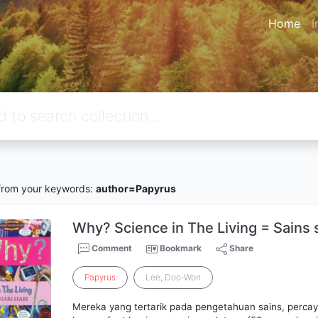
Home
I
rom your keywords:
author=Papyrus
Why? Science in The Living = Sains 
Comment
Bookmark
Share
Papyrus
Lee, Doo-Won
Mereka yang tertarik pada pengetahuan sains, perca