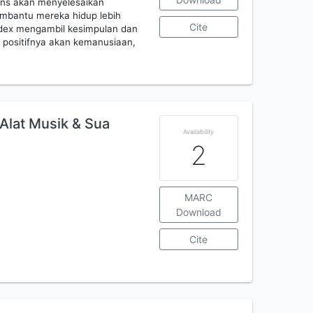
ins akan menyelesaikan
embantu mereka hidup lebih
Cite
Index mengambil kesimpulan dan
 positifnya akan kemanusiaan,
Alat Musik & Sua
Availability
2
MARC
Download
Cite