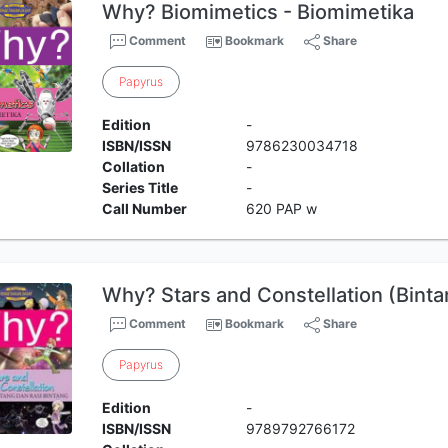
Why? Biomimetics - Biomimetika
Comment
Bookmark
Share
Papyrus
Edition
-
ISBN/ISSN
9786230034718
Collation
-
Series Title
-
Call Number
620 PAP w
Why? Stars and Constellation (Binta
Comment
Bookmark
Share
Papyrus
Edition
-
ISBN/ISSN
9789792766172