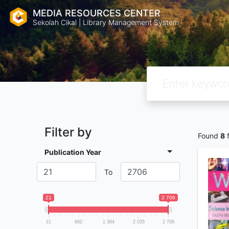
MEDIA RESOURCES CENTER
Sekolah Cikal | Library Management System
Filter by
Found
8
f
Publication Year
To
21
2 706
21
692
1 364
2 035
2 706