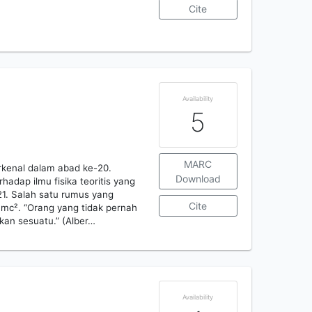
Cite
Availability
5
MARC
terkenal dalam abad ke-20.
Download
dap ilmu fisika teoritis yang
1. Salah satu rumus yang
Cite
E=mc². “Orang yang tidak pernah
kan sesuatu.” (Alber…
Availability