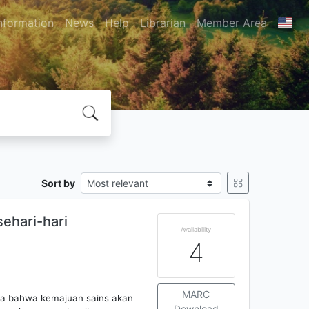
nformation
News
Help
Librarian
Member Area
Sort by
sehari-hari
Availability
4
MARC
ya bahwa kemajuan sains akan
Download