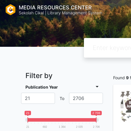
MEDIA RESOURCES CENTER
Sekolah Cikal | Library Management System
Filter by
Found
9
f
Publication Year
To
21
2 706
21
692
1 364
2 035
2 706