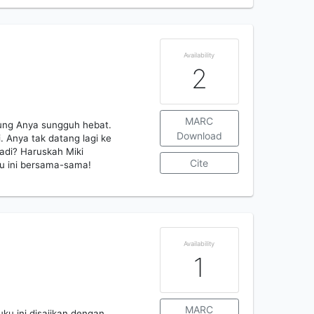
Availability
2
MARC
ung Anya sungguh hebat.
Download
 Anya tak datang lagi ke
adi? Haruskah Miki
Cite
u ini bersama-sama!
Availability
1
MARC
ku ini disajikan dengan