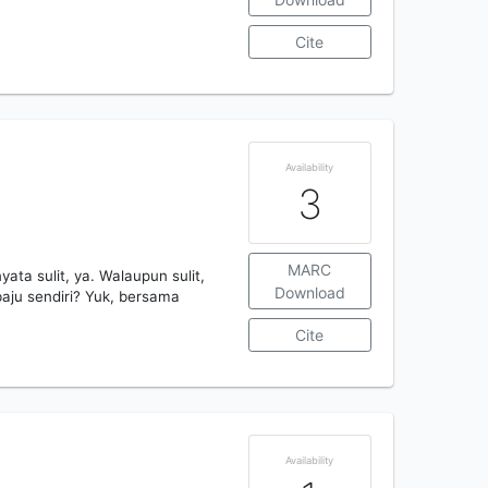
Cite
Availability
3
MARC
ata sulit, ya. Walaupun sulit,
Download
baju sendiri? Yuk, bersama
Cite
Availability