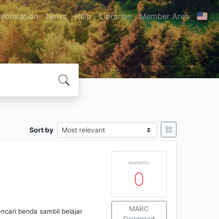
nformation
News
Help
Librarian
Member Area
Sort by
Availability
0
MARC
cari benda sambil belajar
Download