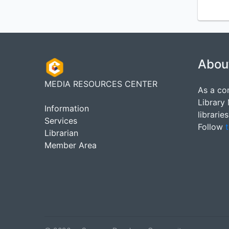
Abou
MEDIA RESOURCES CENTER
As a co
Library
Information
librarie
Services
Follow
t
Librarian
Member Area