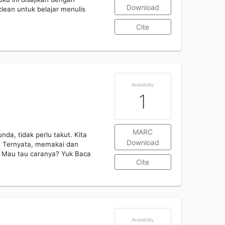
Download
clean untuk belajar menulis
Cite
Availability
1
MARC
nda, tidak perlu takut. Kita
Download
. Ternyata, memakai dan
! Mau tau caranya? Yuk Baca
Cite
Availability