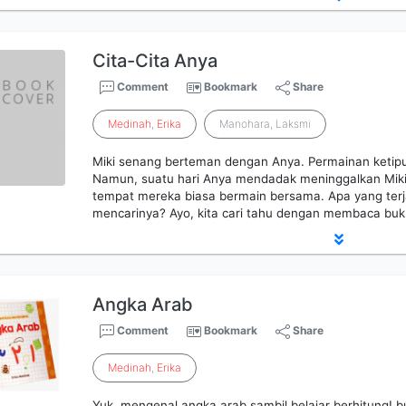
Cita-Cita Anya
Comment
Bookmark
Share
Medinah
,
Erika
Manohara, Laksmi
Miki senang berteman dengan Anya. Permainan ketip
Namun, suatu hari Anya mendadak meninggalkan Miki.
tempat mereka biasa bermain bersama. Apa yang terj
mencarinya? Ayo, kita cari tahu dengan membaca buk
Angka Arab
Comment
Bookmark
Share
Medinah
,
Erika
Yuk, mengenal angka arab sambil belajar berhitung! bu