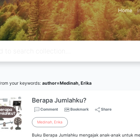
Home
I
rom your keywords:
author=Medinah, Erika
Berapa Jumlahku?
Comment
Bookmark
Share
Medinah
,
Erika
Buku Berapa Jumlahku mengajak anak-anak untuk men