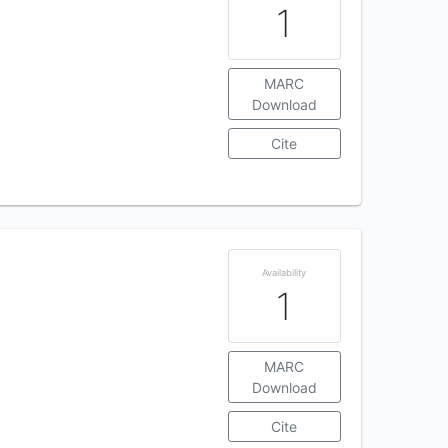
1
MARC
Download
Cite
Availability
1
MARC
Download
Cite