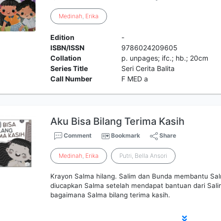
Medinah
,
Erika
Edition
-
ISBN/ISSN
9786024209605
Collation
p. unpages; ifc.; hb.; 20cm
Series Title
Seri Cerita Balita
Call Number
F MED a
Aku Bisa Bilang Terima Kasih
Comment
Bookmark
Share
Medinah
,
Erika
Putri, Bella Ansori
Krayon Salma hilang. Salim dan Bunda membantu Sal
diucapkan Salma setelah mendapat bantuan dari Salim
bagaimana Salma bilang terima kasih.