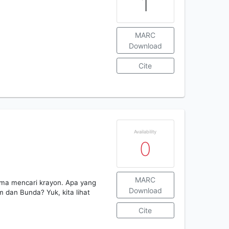
1
MARC
Download
Cite
Availability
0
MARC
ma mencari krayon. Apa yang
Download
 dan Bunda? Yuk, kita lihat
Cite