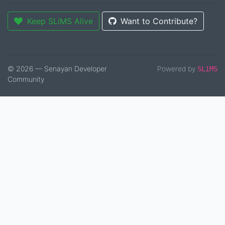
Keep SLiMS Alive
Want to Contribute?
© 2026 — Senayan Developer
Powered by
SLiMS
Community