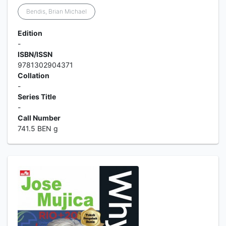
Bendis, Brian Michael
Edition
-
ISBN/ISSN
9781302904371
Collation
-
Series Title
-
Call Number
741.5 BEN g