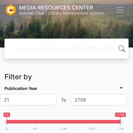
MEDIA RESOURCES CENTER
Sekolah Cikal | Library Management System
Filter by
Publication Year
To
21
2 706
21
692
1 364
2 035
2 706