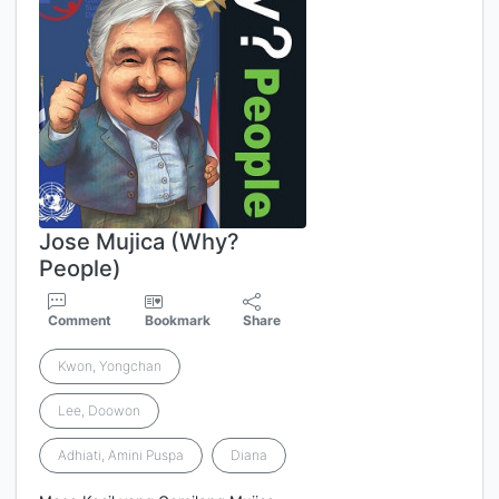
Jose Mujica (Why?
People)
Comment
Bookmark
Share
Kwon, Yongchan
Lee, Doowon
Adhiati, Amini Puspa
Diana