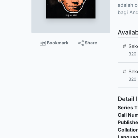
adalah o
bagi And
Availab
Bookmark
Share
#
Sek
320 
#
Sek
320 
Detail 
Series T
Call Nu
Publishe
Collatio
Langua