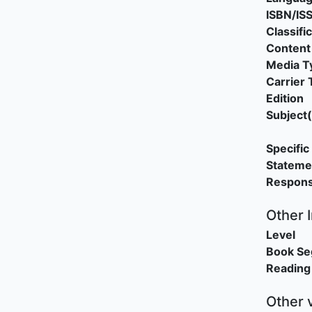
ISBN/IS
Classifi
Content
Media T
Carrier 
Edition
Subject(
Specific 
Stateme
Responsi
Other 
Level
Book S
Reading
Other 