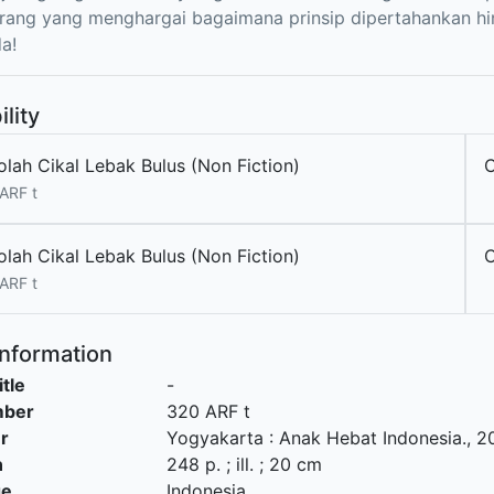
rang yang menghargai bagaimana prinsip dipertahankan hin
a!
ility
olah Cikal Lebak Bulus (Non Fiction)
ARF t
olah Cikal Lebak Bulus (Non Fiction)
ARF t
Information
itle
-
mber
320 ARF t
r
Yogyakarta
:
Anak Hebat Indonesia
.,
2
n
248 p. ; ill. ; 20 cm
ge
Indonesia