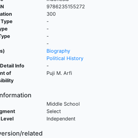
SN
9786235155272
cation
300
 Type
-
ype
-
Type
-
-
s)
Biography
Political History
Detail Info
-
nt of
Puji M. Arfi
bility
Information
Middle School
egment
Select
 Level
Independent
version/related