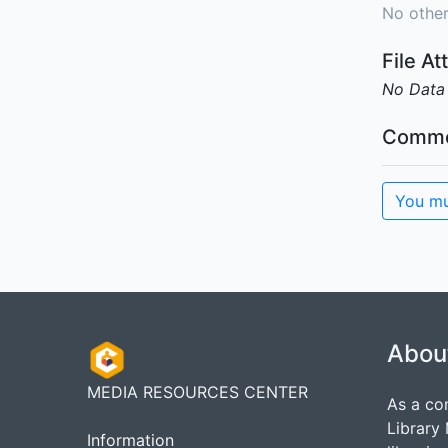
No other
File A
No Data
Comme
You mu
Abou
MEDIA RESOURCES CENTER
As a co
Library
Information