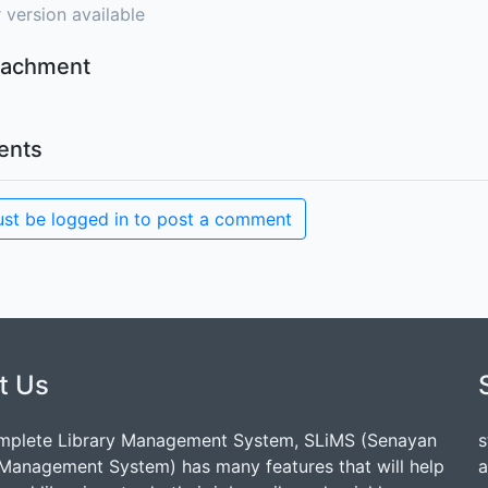
 version available
ttachment
nts
st be logged in to post a comment
t Us
mplete Library Management System, SLiMS (Senayan
s
 Management System) has many features that will help
a