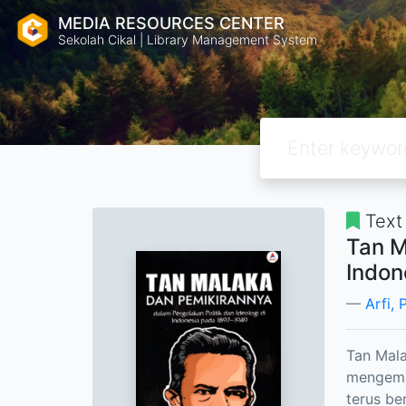
MEDIA RESOURCES CENTER
Sekolah Cikal | Library Management System
Text
Tan M
Indon
Arfi, 
Tan Mala
mengema
terus be