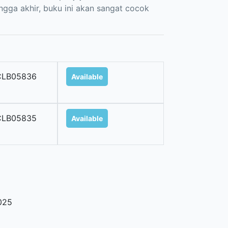
gga akhir, buku ini akan sangat cocok
CLB05836
Available
CLB05835
Available
025