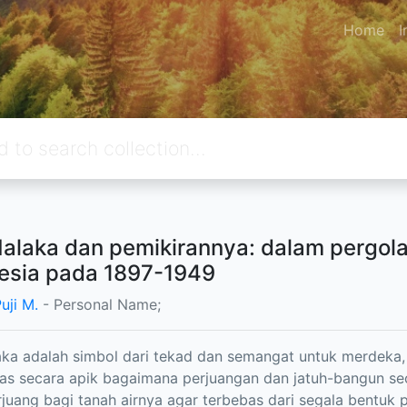
Home
I
alaka dan pemikirannya: dalam pergolaka
esia pada 1897-1949
Puji M.
- Personal Name;
ka adalah simbol dari tekad dan semangat untuk merdeka, 
s secara apik bagaimana perjuangan dan jatuh-bangun se
rjuang bagi tanah airnya agar terbebas dari segala bentuk