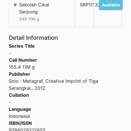
#
Sekolah Cikal
SRP11132L
Available
Serpong
349 TIM g
Detail Information
Series Title
-
Call Number
155.4 TIM g
Publisher
Solo
:
Metagraf, Creative Imprint of Tiga
Serangkai
.,
2012
Collation
-
Language
Indonesia
ISBN/ISSN
9786029212655