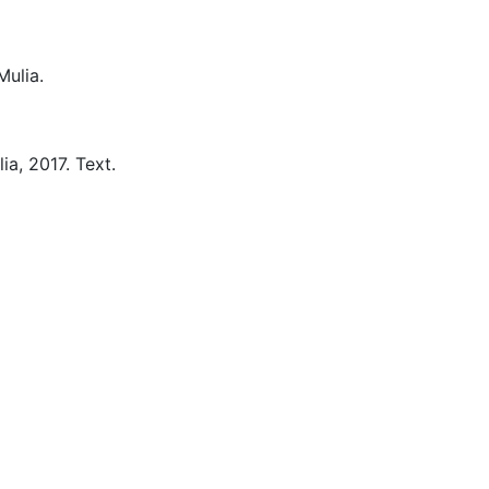
ulia.
ia,
2017.
Text.