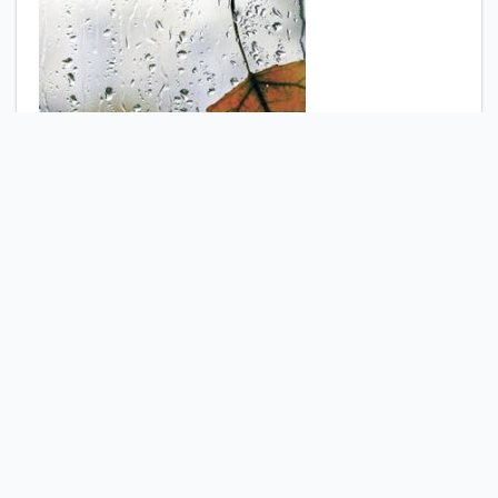
Hujan bulan Juni :
Sepilihan Sajak
Comment
Bookmark
Share
Damono, Sapardi Djoko
AKU INGIN aku ingin mencintaimu
dengan sederhana: dengan kata
yang tak sempat diucapkan kayu
kepada api yang menjadikannya abu
aku ingin mencintaimu dengan
sederhana: dengan isyarat yang tak
sempat disampaikan awan kepada
hujan yang menjadikannya tiada