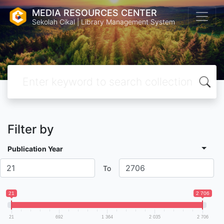
MEDIA RESOURCES CENTER
Sekolah Cikal | Library Management System
Filter by
Publication Year
To
21
2 706
21
692
1 364
2 035
2 706